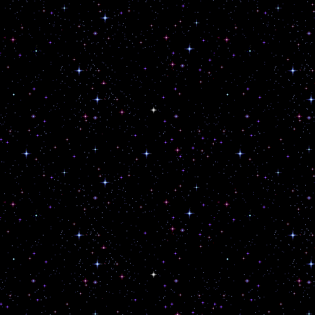
After doing We will
you need we felt li
chord jam. If you w
along: It‘s a minor
Nachdem wir We will
you need aufgenomme
Continue reading
→
Posted in
Jam
|
Leave a commen