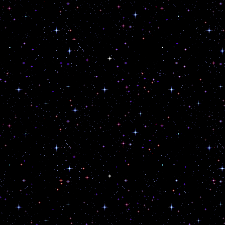
Posted in
Jam
|
Leave a commen
III (Jam)
Posted on
20/02/2026
by
c
Einatmen, ausatmen,
28.2.2026 wird die 
von “The Crack in m
erscheinen. Bis dah
mit dem Ambient-Jam
mit der Synthstrom 
Hydrasynth und der 
aufgenommen haben.
exhale, breathe. T
reading
→