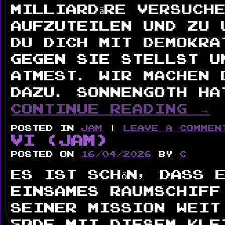
Milliardäre versuch
aufzuteilen und zu 
Du Dich mit demokra
gegen sie stellst u
atmest. Wir machen 
dazu. Sonnengoth ha
Continue reading
→
Posted in
Jam
|
Leave a commen
VI (Jam)
Posted on
16/04/2026
by
c
Es ist schön, dass 
einsames Raumschiff
seiner Mission weit
Erde mit diesem kle