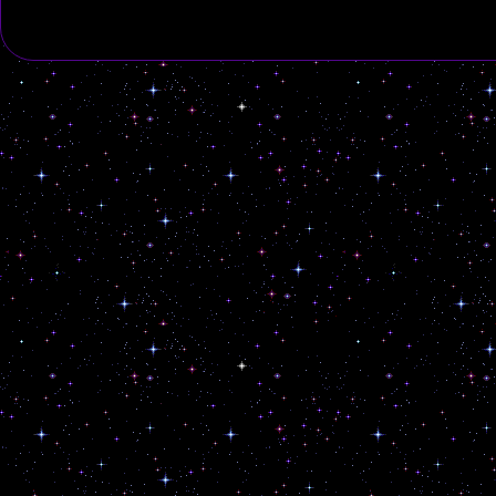
because the Deluge 
also play piano. Co
V …
Continue readi
Posted in
Jam
|
Leave a commen
IV (Jam)
Posted on
25/03/2026
by
c
Die Welt dreht sich
Zu langsam? Wir hab
erstmals mit einem 
vielleicht ein pass
Pinselstrich für d
world is turning — 
slow? Yesterday we 
looper …
Continue 