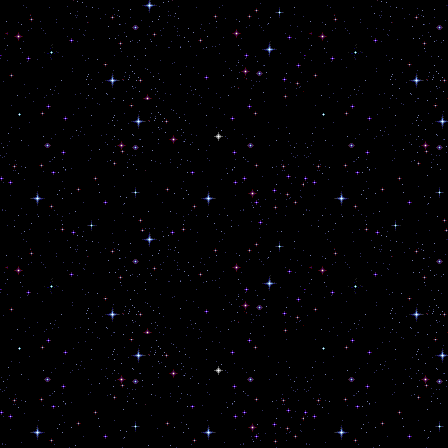
Posted in
Jam
|
Leave a commen
2026 + II (Jam)
Posted on
01/01/2026
by
c
We don’t have any p
keep on making musi
30, 2025, we improv
atmosphere with the
Hydrasynth. We had 
before. Thanks for
Wir haben uns ni
reading
→
Posted in
Jam
,
Updates
|
Leave
I (Jam)
Posted on
21/10/2025
by
c