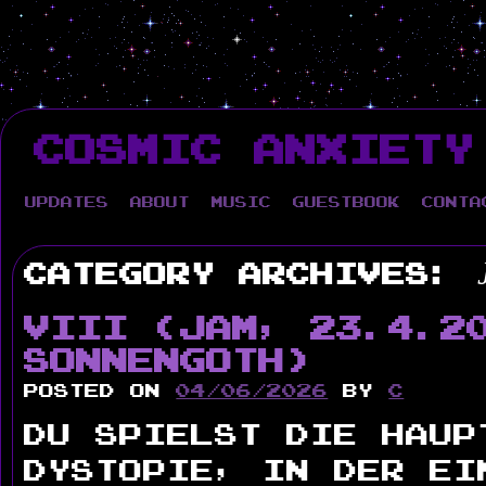
Skip
to
COSMIC ANXIETY
content
Updates
About
Music
Guestbook
Conta
Category Archives:
VIII (Jam, 23.4.2
Sonnengoth)
Posted on
04/06/2026
by
c
Du spielst die Haup
Dystopie, in der ei