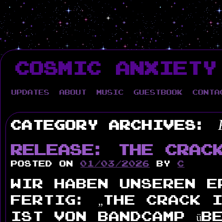
Skip
to
COSMIC ANXIETY
content
Updates
About
Music
Guestbook
Conta
Category Archives:
Release: The Crac
Posted on
01/03/2026
by
c
Wir haben unseren e
fertig: „The Crack 
ist von Bandcamp üb